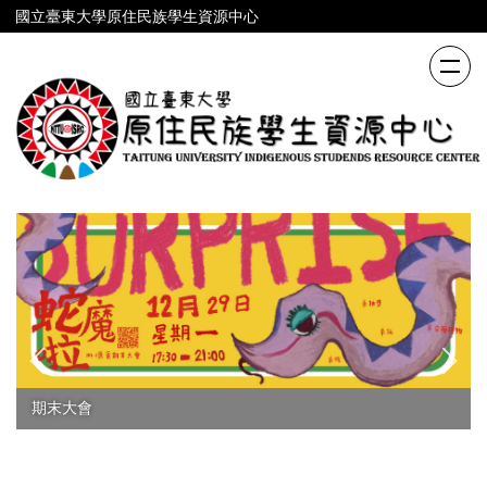
跳
國立臺東大學原住民族學生資源中心
到
主
要
內
容
區
期末大會