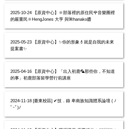
2025-10-24
【原資中心】🔆部落裡的原住民🌹音樂圈裡
的嚴重民🔆HengJones 大亨 與🌺hanako醬
2025-05-23
【原資中心】✨你的形象💄就是自我的未來
提案書✨
2025-04-16
【原資中心】「出入初鹿🦜那些你，不知道
的事」初鹿部落留學營行前講座
2024-11-18
[臺東校區] ✔技．錄 卑南族知識體系論壇 ( ﾉ
ﾟｰﾟ)ﾉ