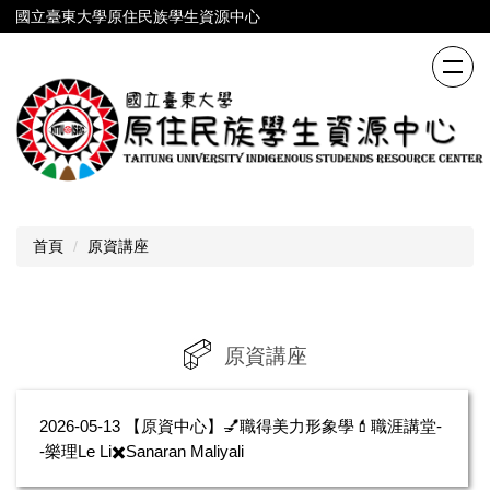
跳
國立臺東大學原住民族學生資源中心
到
主
要
內
容
區
首頁
原資講座
原資講座
2026-05-13
【原資中心】💅職得美力形象學💄職涯講堂-
-樂理Le Li✖️Sanaran Maliyali