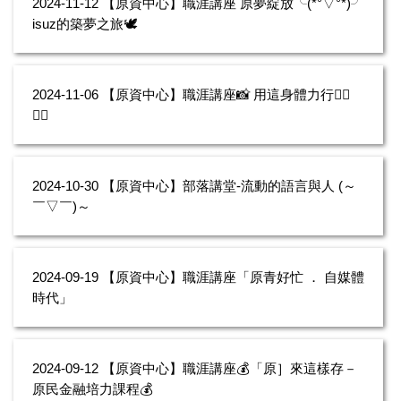
2024-11-12
【原資中心】職涯講座 原夢綻放╰(*°▽°*)╯
isuz的築夢之旅🕊️
2024-11-06
【原資中心】職涯講座📸 用這身體力行🏃‍♂️
🏃‍♀️
2024-10-30
【原資中心】部落講堂-流動的語言與人 (～
￣▽￣)～
2024-09-19
【原資中心】職涯講座「原青好忙 ． 自媒體
時代」
2024-09-12
【原資中心】職涯講座💰「原］來這樣存－
原民金融培力課程💰