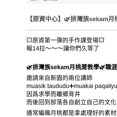
【原資中心】🌿排灣族sekam月桃蓆教
💥原資第一彈的手作課登場💥
報14拉～～～讓你們久等了
🌿排灣族sekam月桃蓆教學🌿職
邀請來自新園的兩位講師
muasik taududu➕muakai paqaliy
因爲求學而離鄉背井
而後回到部落各自創立自己的文化
通常編織月桃都是拿處理好的素材