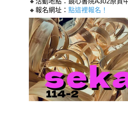
🔸活動地點：鏡心書院A302原
🔸報名網址：
點這裡報名！