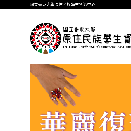
跳
國立臺東大學原住民族學生資源中心
到
主
要
內
容
區