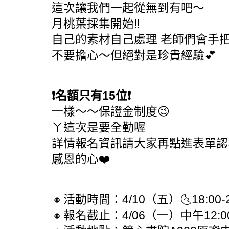
這次讓我們一起從無到有吧～
月桃葉採集開始‼️
自己的素材自己處理 老師們會手
不要擔心～但絕對是珍貴經驗💕
❗️名額只有15位❗️
一樣～～保證金制度😉
ㄚ這次是要全勤喔
詳情報名資訊請大家再點進表單認
感恩的心❤️
🔸活動時間：4/10（五）🌜18:00-21
🔸報名截止：4/06（一）中午12:0