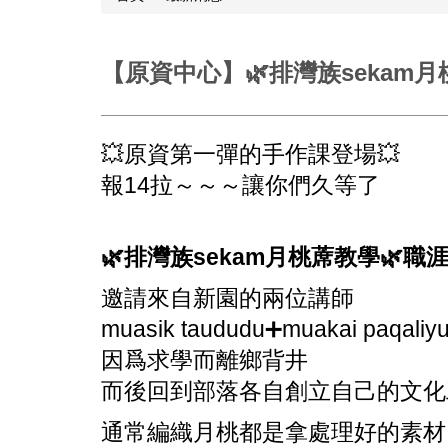
【原資中心】🌿排灣族sekam月桃蓆教
💥原資第一彈的手作課登場💥
報14拉～～～讓你們久等了
🌿排灣族sekam月桃蓆教學🌿職
邀請來自新園的兩位講師
muasik taududu➕muakai paqaliy
因爲求學而離鄉背井
而後回到部落各自創立自己的文化
通常編織月桃都是拿處理好的素材