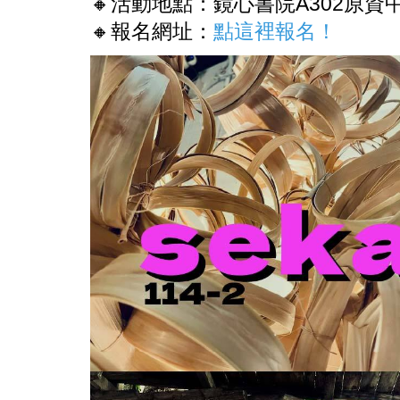
🔸活動地點：鏡心書院A302原
🔸報名網址：
點這裡報名！