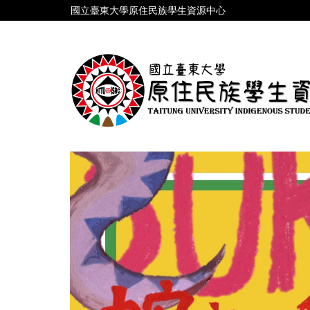
跳
國立臺東大學原住民族學生資源中心
到
主
要
內
容
區