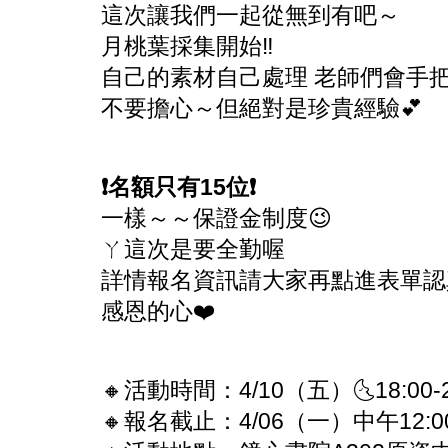
這次讓我們一起從無到有吧～
月桃葉採集開始‼️
自己的素材自己處理 老師們會手
不要擔心～但絕對是珍貴經驗💕
❗️名額只有15位❗️
一樣～～保證金制度😉
ㄚ這次是要全勤喔
詳情報名資訊請大家再點進表單認
感恩的心❤️
🔸活動時間：4/10（五）🌜18:00-21
🔸報名截止：4/06（一）中午12:0