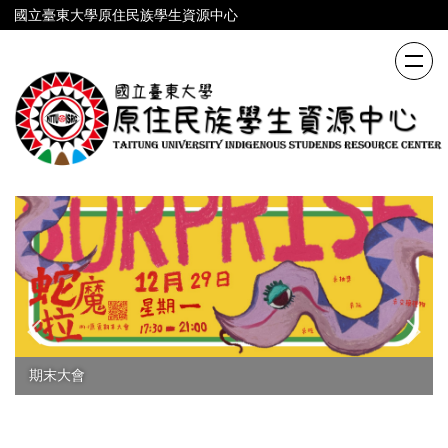
跳
國立臺東大學原住民族學生資源中心
到
主
要
內
容
區
期末大會