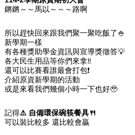
鏘鏘～～馬以～～～路啊
所以趕快回來跟我們聚一聚吃飯了🍚
新學期一樣
有各種獎助學金資訊與宣導獎徵答💡
各大民生用品等你們來拿‼️
還可以比賽看誰最會打包❗️
介紹原資新學期的活動
或是來看我們幾個小時一下也好🥹
記得
⚠️ 自備環保碗筷餐具🍴
可以裝比較多 還比較會贏