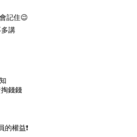
會記住😉
不多講
知
資掏錢錢
的權益❗️