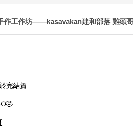
作工作坊——kasavakan建和部落 雞頭哥
終於完結篇
O🤣
哥