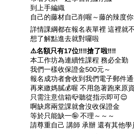
到上手編織
自己的藤材自己削喔～藤的辣度你
詳情課綱都在報名表單裡 這裡就
想了解點進去就對囉啦
⚠️名額只有17位‼️‼️搶了啦‼️‼️
本工作坊為連續性課程 務必全勤
我們一樣收保證金500元～
報名成功者會收到我們電子郵件通
再來繳媽膩💰喔 不用急著跑來原
只需注意信箱📪聽從指示即可😌
啊缺席兩堂課就會沒收保證金
等於只能缺一🤪 不理～～～
請尊重自己 講師 承辦 還有其他學員