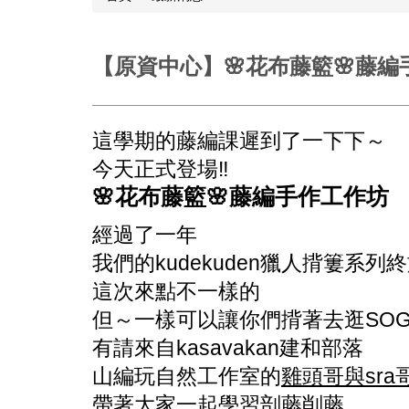
【原資中心】🌸花布藤籃🌸藤編手
這學期的藤編課遲到了一下下～
今天正式登場‼️
🌸花布藤籃🌸藤編手作工作坊
經過了一年
我們的kudekuden獵人揹簍系列
這次來點不一樣的
但～一樣可以讓你們揹著去逛SOG
有請來自kasavakan建和部落
山編玩自然工作室的
雞頭哥與sra
帶著大家一起學習剖藤削藤