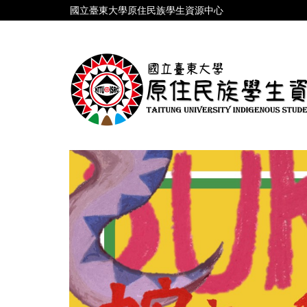
跳
國立臺東大學原住民族學生資源中心
到
主
要
內
容
區