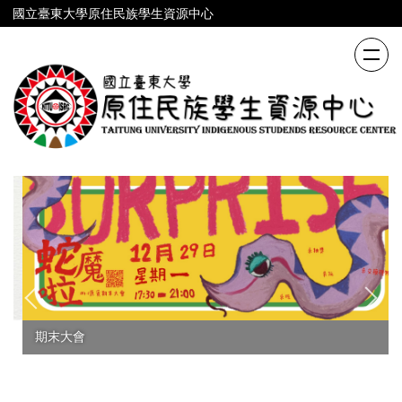
跳
國立臺東大學原住民族學生資源中心
到
主
要
內
容
區
期末大會