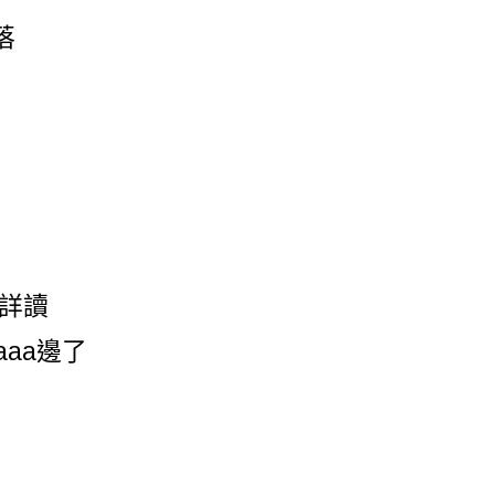
落
詳讀
aaa邊了