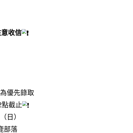
注意收信
生為優先錄取
2點截止
04（日）
初鹿部落