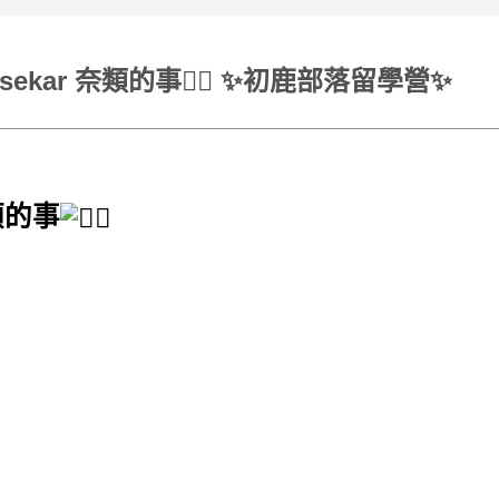
vusekar 奈類的事👯‍♀️ ✨初鹿部落留學營✨
奈類的事