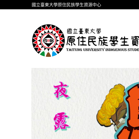
跳
國立臺東大學原住民族學生資源中心
到
主
要
內
容
區