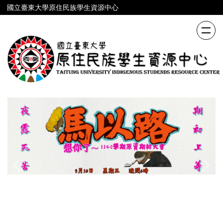
跳
國立臺東大學原住民族學生資源中心
到
主
要
內
容
區