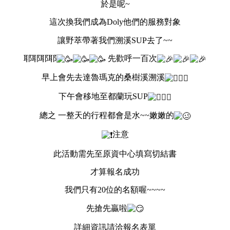
於是呢~
這次換我們成為Doly他們的服務對象
讓野萃帶著我們溯溪SUP去了~~
耶耶耶耶
先歡呼一百次
早上會先去達魯瑪克的桑樹溪溯溪
下午會移地至都蘭玩SUP
總之 一整天的行程都會是水~~嫩嫩的
注意
此活動需先至原資中心填寫切結書
才算報名成功
我們只有20位的名額喔~~~~
先搶先贏啦
詳細資訊請洽報名表單