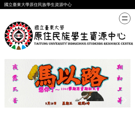
跳
國立臺東大學原住民族學生資源中心
到
主
要
內
容
區