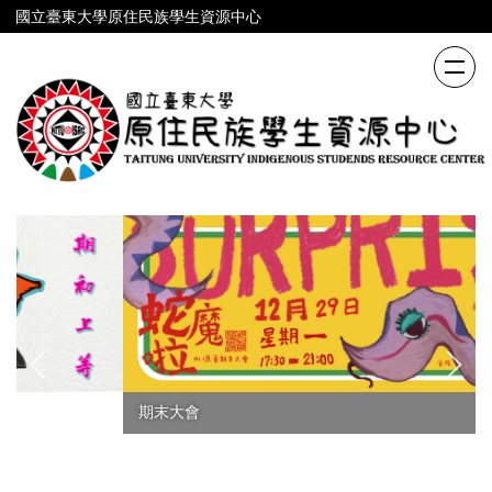
跳
國立臺東大學原住民族學生資源中心
到
主
要
內
容
區
期末大會