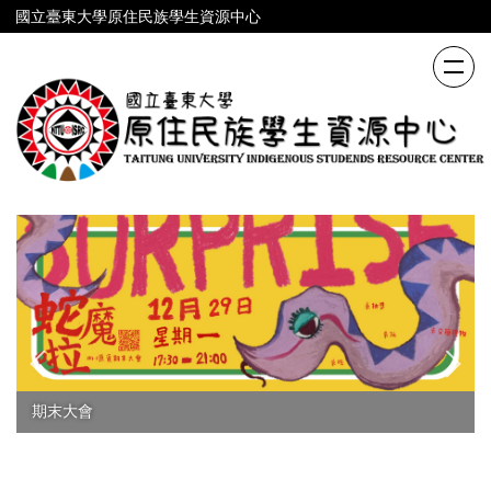
跳
國立臺東大學原住民族學生資源中心
到
主
要
內
容
區
期末大會