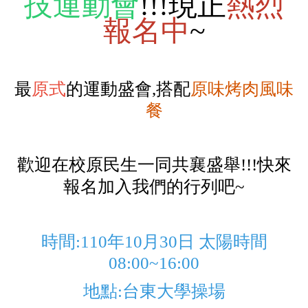
技運動會
!!!現正
熱烈
報名中
~
最
原式
的運動盛會,搭配
原味烤肉風味
餐
歡迎在校原民生一同共襄盛舉!!!快來
報名加入我們的行列吧~
時間:110年10月30日 太陽時間
08:00~16:00
地點:台東大學操場