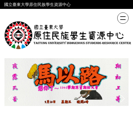
跳
國立臺東大學原住民族學生資源中心
到
主
要
內
容
區