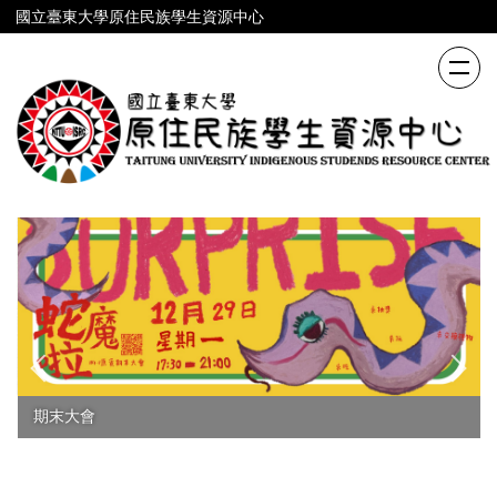
跳
國立臺東大學原住民族學生資源中心
到
主
要
內
容
區
期末大會