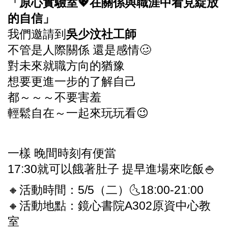
「原心實驗室💖在關係與職涯中看見綻放
的自信」
我們邀請到
吳少汶社工師
不管是人際關係 還是感情🥴
對未來就職方向的猶豫
想要更進一步的了解自己
都～～～不要害羞
輕鬆自在～一起來玩玩看😉
一樣 晚間時刻有便當
17:30就可以餓著肚子 提早進場來吃飯🍚
🔸活動時間：5/5（二）🌜18:00-21:00
🔸活動地點：鏡心書院A302原資中心教
室