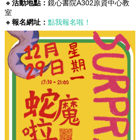
🔸
活動地點：
鏡心書院A302原資中心教
室
🔸
報名網址：
點我報名啦！