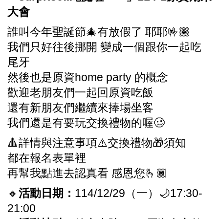
大會
誰叫今年聖誕節🎄有放假了 耶耶🤟🏽
我們只好往後挪開 變成一個跟你一起吃
尾牙
然後也是原資home party 的概念
歡迎老朋友們一起回原資吃飯
還有新朋友們繼續來捧場坐客
我們還是有要玩交換禮物的喔🥴
🔺詳情與注意事項⚠️交換禮物🎁須知
都在報名表單裡
再幫我點進去認真看 感恩您🫰🏾
🔸
活動日期：
114/12/29（一）🌙17:30-
21:00