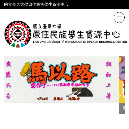
跳
國立臺東大學原住民族學生資源中心
到
主
要
內
容
區
期末大會