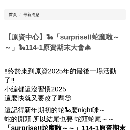
首頁
最新消息
【原資中心】🐍「surprise‼️蛇魔啦～
～」🐍114-1原資期末大會🎄
‼️終於來到原資2025年的最後一場活動
了‼️
小編都還沒習慣2025
這麼快就又要改了嗎🥺
還記得新年期初的蛇🐍麼night咪～
蛇的開頭 所以結尾也要 蛇頭蛇尾～～
「surprise‼️蛇魔啦～～」114-1原資期末