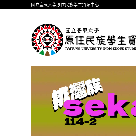
跳
國立臺東大學原住民族學生資源中心
到
主
要
內
容
區