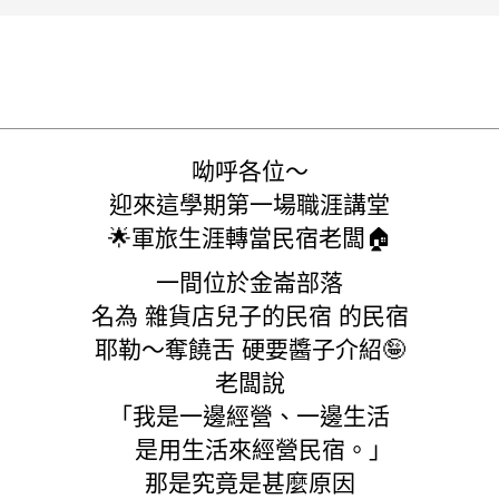
呦呼各位～
迎來這學期第一場職涯講堂
🌟軍旅生涯轉當民宿老闆🏠
一間位於金崙部落
名為 雜貨店兒子的民宿 的民宿
耶勒～奪饒舌 硬要醬子介紹🤪
老闆說
「我是一邊經營、一邊生活
是用生活來經營民宿。」
那是究竟是甚麼原因