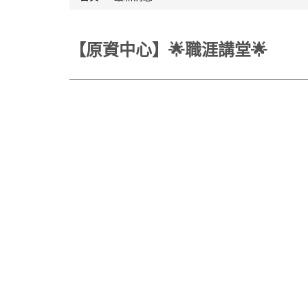
【原資中心】🌟職涯講堂🌟