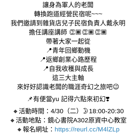
讓身為軍人的老闆
轉換跑道經營民宿呢~~~
我們邀請到雜貨店兒子民宿負責人戴永明
擔任講座講師 👏🏾👏🏾👏🏾
帶著大家一起從
📍青年回鄉動機
📍返鄉創業心路歷程
📍自我收穫與成長
這三大主軸
來好好認識老闆的職涯奇幻之旅吧😉
📌有便當yu 記得六點來初幻❣️
🔸活動時間：4/30（二）🌛18:00-20:30
🔸活動地點：鏡心書院A302原資中心教室
🔸報名網址：
https://reurl.cc/M4lZLp