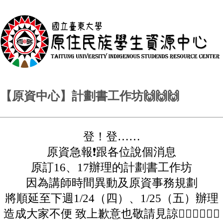
【原資中心】計劃書工作坊🙌🙌🙌
登！登……
原資急報❗️跟各位說個消息
原訂16、17辦理的計劃書工作坊
因為講師時間異動及原資事務規劃
將順延至下週1/24（四）、1/25（五）辦理
造成大家不便 致上歉意也敬請見諒🙇🏽‍♀️🙇🏽‍♀️