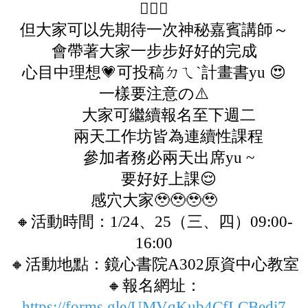
🙇🏽‍♀️
但大家可以先期待一次神秘嘉賓講師～
會帶著大家一步步好好的完成
心目中理想💗可投稿ㄉㄟˋ計畫書yu 😍
一樣要注意の⚠️
大家可繼續報名至下週二
兩天工作坊皆為連續性課程
參加者務必兩天出席yu ~
要好好上課😌
感穴大家🥹🥹🥹🥹
🔸活動時間：1/24、25（三、四）09:00-
16:00
🔸活動地點：鏡心書院A302原資中心教室
🔸報名網址：
https://forms.gle/UMVqKub4CfLCBedi7